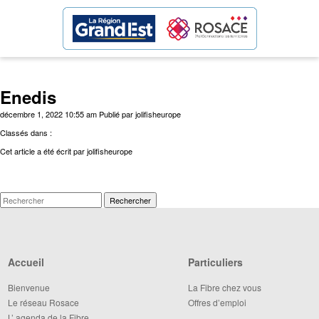
Enedis
décembre 1, 2022 10:55 am
Publié par
jolifisheurope
Classés dans :
Cet article a été écrit par jolifisheurope
Rechercher
Accueil
Particuliers
Bienvenue
La Fibre chez vous
Le réseau Rosace
Offres d’emploi
L’ agenda de la Fibre