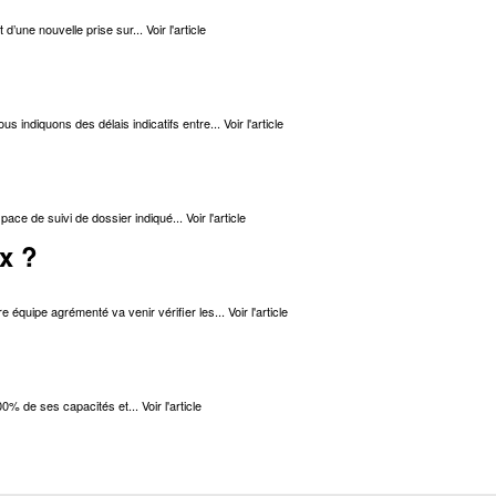
t d’une nouvelle prise sur...
Voir l'article
s indiquons des délais indicatifs entre...
Voir l'article
pace de suivi de dossier indiqué...
Voir l'article
ux ?
 équipe agrémenté va venir vérifier les...
Voir l'article
00% de ses capacités et...
Voir l'article