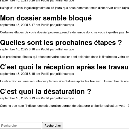
septembre 18, 2025 8:28 am
Publié par
jolifisheurope
Il s’agit d’un délai légal obligatoire de 15 jours que nous sommes tenus d’observer entre l’ajou
Mon dossier semble bloqué
septembre 18, 2025 8:17 am
Publié par
jolifisheurope
Certaines étapes de votre dossier peuvent prendre du temps donc ne vous inquiétez pas. Nou
Quelles sont les prochaines étapes ?
septembre 18, 2025 8:16 am
Publié par
jolifisheurope
Les prochaines étapes qui attendent votre dossier sont affichées dans la timeline de votre es
C’est quoi la réception après les trava
septembre 18, 2025 8:15 am
Publié par
jolifisheurope
La réception est une sécurité complémentaire réalisée après les travaux. Un membre de notre
C’est quoi la désaturation ?
septembre 18, 2025 8:13 am
Publié par
jolifisheurope
Comme son nom l’indique, une désaturation permet de désaturer un boitier qui est arrivé à 1
Rechercher