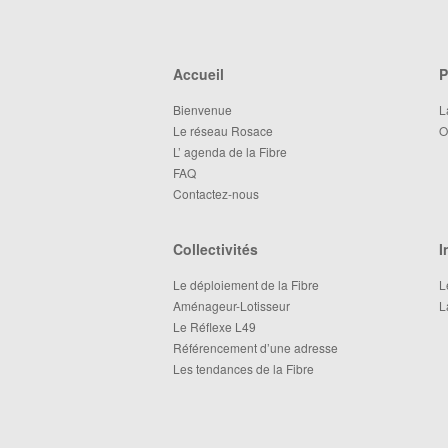
Accueil
P
Bienvenue
L
Le réseau Rosace
O
L’ agenda de la Fibre
FAQ
Contactez-nous
Collectivités
I
Le déploiement de la Fibre
L
Aménageur-Lotisseur
L
Le Réflexe L49
Référencement d’une adresse
Les tendances de la Fibre