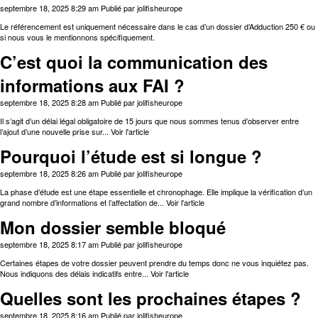
septembre 18, 2025 8:29 am
Publié par
jolifisheurope
Le référencement est uniquement nécessaire dans le cas d’un dossier d’Adduction 250 € ou
si nous vous le mentionnons spécifiquement.
C’est quoi la communication des
informations aux FAI ?
septembre 18, 2025 8:28 am
Publié par
jolifisheurope
Il s’agit d’un délai légal obligatoire de 15 jours que nous sommes tenus d’observer entre
l’ajout d’une nouvelle prise sur...
Voir l'article
Pourquoi l’étude est si longue ?
septembre 18, 2025 8:26 am
Publié par
jolifisheurope
La phase d’étude est une étape essentielle et chronophage. Elle implique la vérification d’un
grand nombre d’informations et l’affectation de...
Voir l'article
Mon dossier semble bloqué
septembre 18, 2025 8:17 am
Publié par
jolifisheurope
Certaines étapes de votre dossier peuvent prendre du temps donc ne vous inquiétez pas.
Nous indiquons des délais indicatifs entre...
Voir l'article
Quelles sont les prochaines étapes ?
septembre 18, 2025 8:16 am
Publié par
jolifisheurope