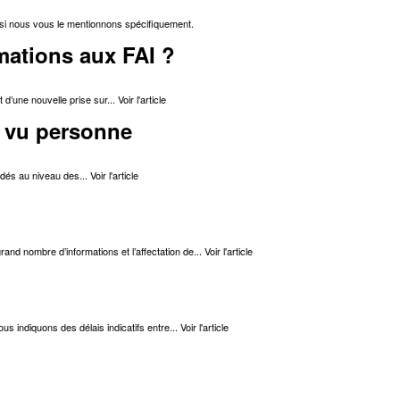
 si nous vous le mentionnons spécifiquement.
mations aux FAI ?
t d’une nouvelle prise sur...
Voir l'article
i vu personne
lidés au niveau des...
Voir l'article
rand nombre d’informations et l’affectation de...
Voir l'article
s indiquons des délais indicatifs entre...
Voir l'article