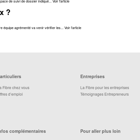
pace de suivi de dossier indiqué...
Voir l'article
ux ?
 équipe agrémenté va venir vérifier les...
Voir l'article
articuliers
Entreprises
a Fibre chez vous
La Fibre pour les entreprises
ffres d’emploi
Témoignages Entrepreneurs
nfos complémentaires
Pour aller plus loin