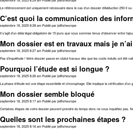
septembre 18, 2025 8:29 am
Publié par
jolifisheurope
Le référencement est uniquement nécessaire dans le cas d’un dossier d’Adduction 250 € ou
C’est quoi la communication des infor
septembre 18, 2025 8:28 am
Publié par
jolifisheurope
Il s’agit d’un délai légal obligatoire de 15 jours que nous sommes tenus d’observer entre l’ajou
Mon dossier est en travaux mais je n’a
septembre 18, 2025 8:27 am
Publié par
jolifisheurope
Pas d’inquiétude ! Votre dossier passe en statut travaux dès que les coûts induits ont été va
Pourquoi l’étude est si longue ?
septembre 18, 2025 8:26 am
Publié par
jolifisheurope
La phase d’étude est une étape essentielle et chronophage. Elle implique la vérification d’un g
Mon dossier semble bloqué
septembre 18, 2025 8:17 am
Publié par
jolifisheurope
Certaines étapes de votre dossier peuvent prendre du temps donc ne vous inquiétez pas. Nou
Quelles sont les prochaines étapes ?
septembre 18, 2025 8:16 am
Publié par
jolifisheurope