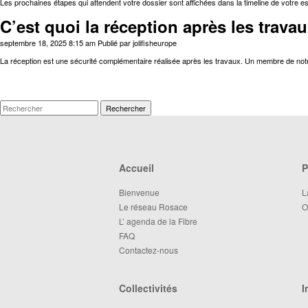
Les prochaines étapes qui attendent votre dossier sont affichées dans la timeline de votre es
C’est quoi la réception après les trava
septembre 18, 2025 8:15 am
Publié par
jolifisheurope
La réception est une sécurité complémentaire réalisée après les travaux. Un membre de notre
Rechercher
Accueil
P
Bienvenue
L
Le réseau Rosace
O
L’ agenda de la Fibre
FAQ
Contactez-nous
Collectivités
I