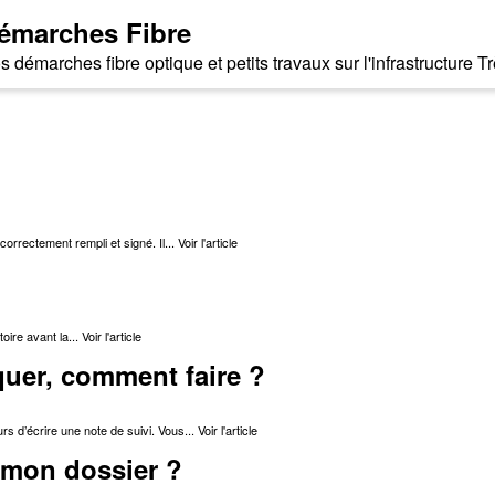
émarches Fibre
s démarches fibre optique et petits travaux sur l'infrastructure
orrectement rempli et signé. Il...
Voir l'article
oire avant la...
Voir l'article
uer, comment faire ?
s d’écrire une note de suivi. Vous...
Voir l'article
e mon dossier ?