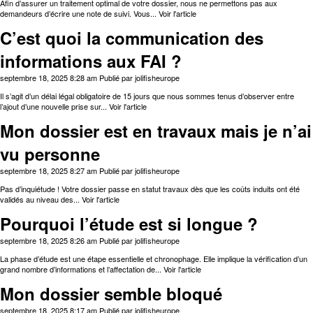
Afin d’assurer un traitement optimal de votre dossier, nous ne permettons pas aux
demandeurs d’écrire une note de suivi. Vous...
Voir l'article
C’est quoi la communication des
informations aux FAI ?
septembre 18, 2025 8:28 am
Publié par
jolifisheurope
Il s’agit d’un délai légal obligatoire de 15 jours que nous sommes tenus d’observer entre
l’ajout d’une nouvelle prise sur...
Voir l'article
Mon dossier est en travaux mais je n’ai
vu personne
septembre 18, 2025 8:27 am
Publié par
jolifisheurope
Pas d’inquiétude ! Votre dossier passe en statut travaux dès que les coûts induits ont été
validés au niveau des...
Voir l'article
Pourquoi l’étude est si longue ?
septembre 18, 2025 8:26 am
Publié par
jolifisheurope
La phase d’étude est une étape essentielle et chronophage. Elle implique la vérification d’un
grand nombre d’informations et l’affectation de...
Voir l'article
Mon dossier semble bloqué
septembre 18, 2025 8:17 am
Publié par
jolifisheurope