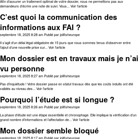
Afin d’assurer un traitement optimal de votre dossier, nous ne permettons pas aux
demandeurs d’écrire une note de suivi. Vous...
Voir l'article
C’est quoi la communication des
informations aux FAI ?
septembre 18, 2025 8:28 am
Publié par
jolifisheurope
Il s’agit d’un délai légal obligatoire de 15 jours que nous sommes tenus d’observer entre
l’ajout d’une nouvelle prise sur...
Voir l'article
Mon dossier est en travaux mais je n’ai
vu personne
septembre 18, 2025 8:27 am
Publié par
jolifisheurope
Pas d’inquiétude ! Votre dossier passe en statut travaux dès que les coûts induits ont été
validés au niveau des...
Voir l'article
Pourquoi l’étude est si longue ?
septembre 18, 2025 8:26 am
Publié par
jolifisheurope
La phase d’étude est une étape essentielle et chronophage. Elle implique la vérification d’un
grand nombre d’informations et l’affectation de...
Voir l'article
Mon dossier semble bloqué
septembre 18, 2025 8:17 am
Publié par
jolifisheurope